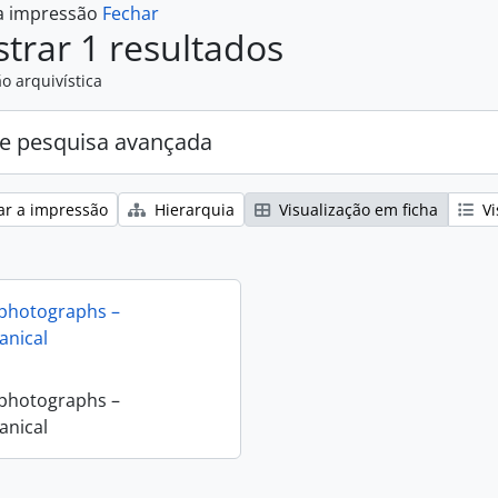
 a impressão
Fechar
trar 1 resultados
o arquivística
e pesquisa avançada
ar a impressão
Hierarquia
Visualização em ficha
Vi
 photographs –
nical
 photographs –
nical