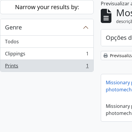
Previsualizar
Skip to main content
Narrow your results by:
Mos
descriçã
Genre
Opções d
Todos
Clippings
1
Previsualiz
, 1 resultados
Prints
1
, 1 resultados
Missionary
photomecha
Missionary
photomecha