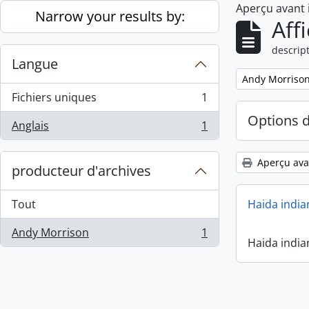
Aperçu avant
Skip to main content
Narrow your results by:
Aff
descript
Langue
Remove filter:
Andy Morriso
Fichiers uniques
1
, 1 résultats
Options 
Anglais
1
, 1 résultats
Aperçu ava
producteur d'archives
Tout
Haida india
Andy Morrison
1
, 1 résultats
Haida india