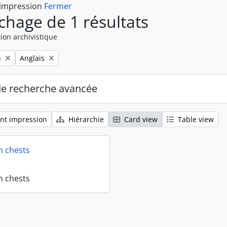
 impression
Fermer
ichage de 1 résultats
ion archivistique
Remove filter:
n
Anglais
de recherche avancée
nt impression
Hiérarchie
Card view
Table view
n chests
n chests