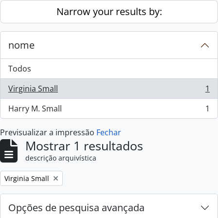
Skip to main content
Narrow your results by:
nome
Todos
Virginia Small
1
, 1 resultados
Harry M. Small
1
, 1 resultados
Previsualizar a impressão
Fechar
Mostrar 1 resultados
descrição arquivística
Remove filter:
Virginia Small
Opções de pesquisa avançada