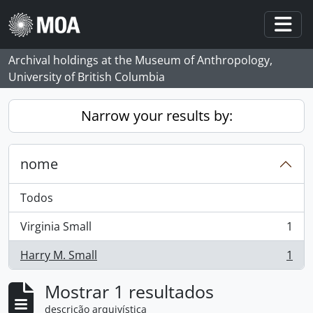
Skip to main content
Togg
Archival holdings at the Museum of Anthropology,
University of British Columbia
Narrow your results by:
nome
Todos
Virginia Small
1
, 1 resultados
Harry M. Small
1
, 1 resultados
Mostrar 1 resultados
descrição arquivística