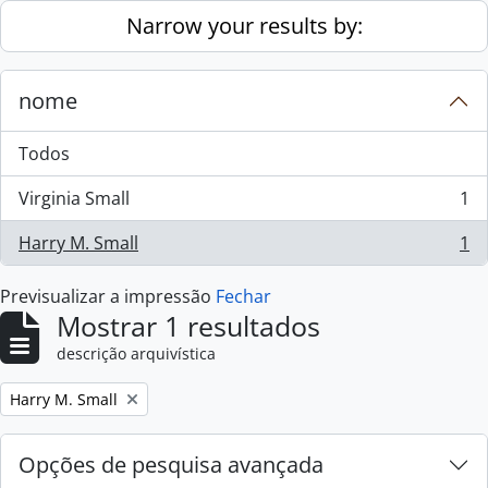
Skip to main content
Narrow your results by:
nome
Todos
Virginia Small
1
, 1 resultados
Harry M. Small
1
, 1 resultados
Previsualizar a impressão
Fechar
Mostrar 1 resultados
descrição arquivística
Remove filter:
Harry M. Small
Opções de pesquisa avançada