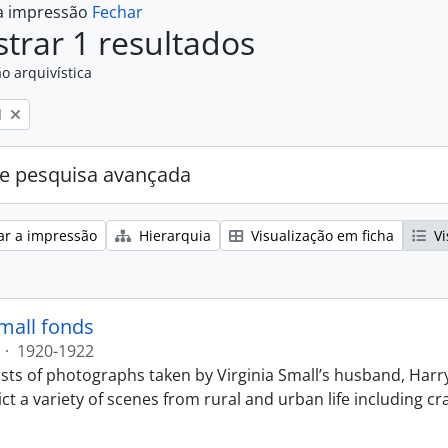
 a impressão
Fechar
trar 1 resultados
o arquivística
l
e pesquisa avançada
ar a impressão
Hierarquia
Visualização em ficha
Vi
Small fonds
·
1920-1922
sts of photographs taken by Virginia Small’s husband, Harry
t a variety of scenes from rural and urban life including cr