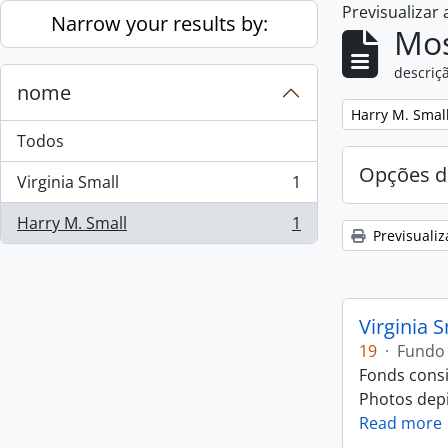
Previsualizar
Skip to main content
Narrow your results by:
Mos
descriçã
nome
Remove filter:
Harry M. Smal
Todos
Opções d
Virginia Small
1
, 1 resultados
Harry M. Small
1
, 1 resultados
Previsualiz
Virginia 
19
·
Fundo
Fonds consi
Photos depic
Read more