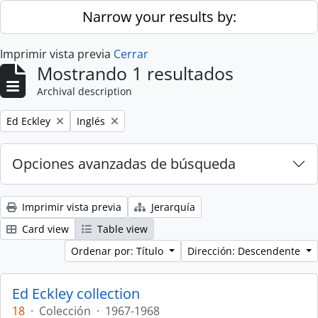
Skip to main content
Narrow your results by:
Imprimir vista previa
Cerrar
Mostrando 1 resultados
Archival description
Remove filter:
Remove filter:
Ed Eckley
Inglés
Opciones avanzadas de búsqueda
Imprimir vista previa
Jerarquía
Card view
Table view
Ordenar por: Título
Dirección: Descendente
Ed Eckley collection
18
·
Colección
·
1967-1968