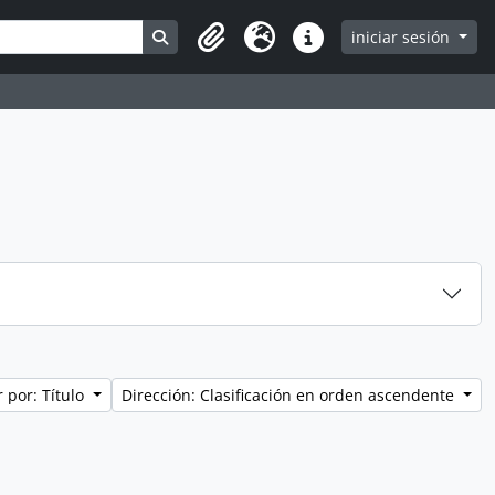
Search in browse page
iniciar sesión
Clipboard
Idioma
Enlaces rápidos
 por: Título
Dirección: Clasificación en orden ascendente