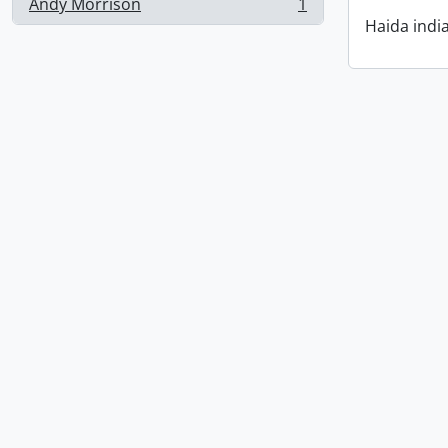
Andy Morrison
1
, 1 resultados
Haida indi