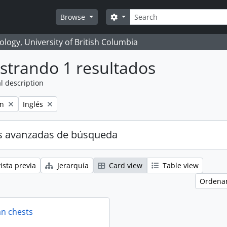
Búsqueda
Search options
Browse
logy, University of British Columbia
strando 1 resultados
l description
Remove filter:
on
Inglés
s avanzadas de búsqueda
ista previa
Jerarquía
Card view
Table view
Ordenar
an chests