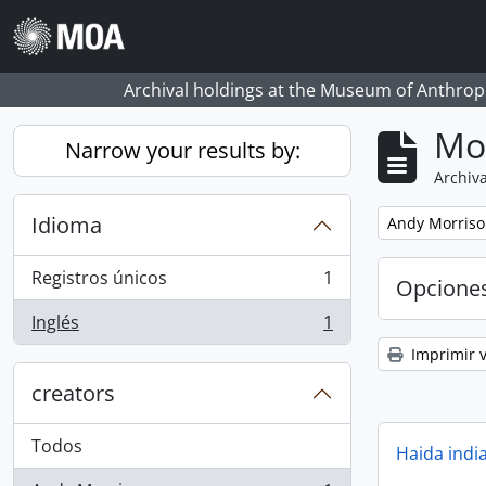
Skip to main content
Archival holdings at the Museum of Anthropo
Mo
Narrow your results by:
Archiva
Idioma
Remove filter:
Andy Morris
Registros únicos
1
Opcione
, 1 resultados
Inglés
1
, 1 resultados
Imprimir v
creators
Todos
Haida indi