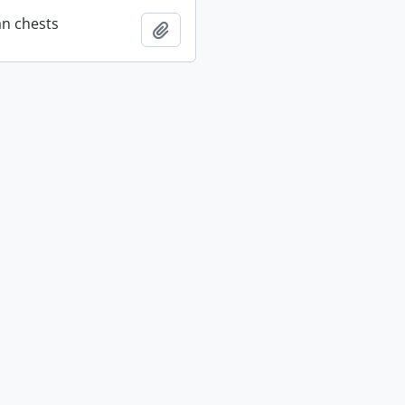
an chests
Añadir al portapapeles