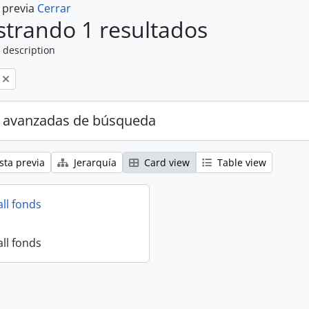
a previa
Cerrar
trando 1 resultados
 description
 avanzadas de búsqueda
sta previa
Jerarquía
Card view
Table view
all fonds
all fonds