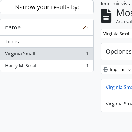
Imprimir vist
Skip to main content
Narrow your results by:
Mos
Archival
name
Remove filter:
Virginia Small
Todos
Opciones
Virginia Small
1
, 1 resultados
Harry M. Small
1
, 1 resultados
Imprimir vi
Virginia Sm
Virginia Sm