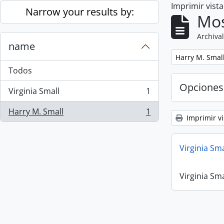
Imprimir vist
Skip to main content
Narrow your results by:
Mos
Archival
name
Remove filter:
Harry M. Smal
Todos
Opciones
Virginia Small
1
, 1 resultados
Harry M. Small
1
, 1 resultados
Imprimir vi
Virginia Sm
Virginia Sm