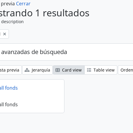
a previa
Cerrar
trando 1 resultados
 description
l
 avanzadas de búsqueda
sta previa
Jerarquía
Card view
Table view
Orden
all fonds
all fonds