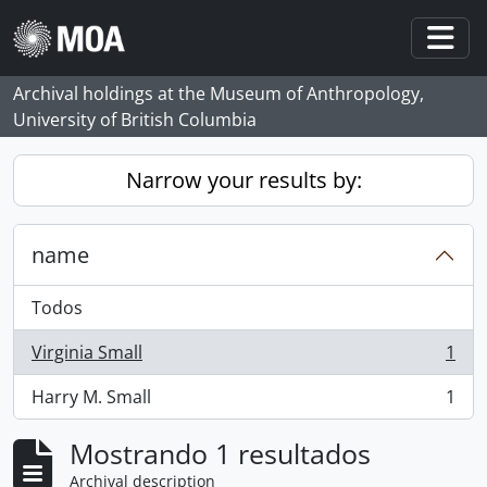
Skip to main content
Togg
Archival holdings at the Museum of Anthropology,
University of British Columbia
Narrow your results by:
name
Todos
Virginia Small
1
, 1 resultados
Harry M. Small
1
, 1 resultados
Mostrando 1 resultados
Archival description