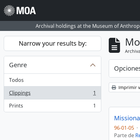
Skip to main content
Archival holdings at the Museum of Anthropo
Mo
Narrow your results by:
Archiva
Genre
Opcione
Todos
Imprimir v
Clippings
1
, 1 resultados
Prints
1
, 1 resultados
Missiona
96-01-05
·
Parte de
R