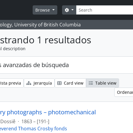
Búsqueda
Search options
Browse
logy, University of British Columbia
strando 1 resultados
l description
s avanzadas de búsqueda
ista previa
Jerarquía
Card view
Table view
Ordenar
ry photographs – photomechanical
Dossiê
·
1863 – [191-]
everend Thomas Crosby fonds