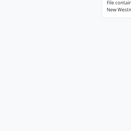
File conta
New Westmi