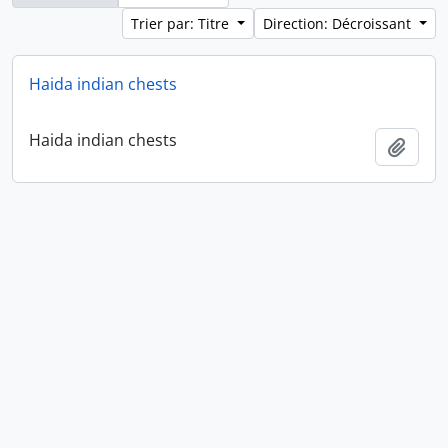
Trier par: Titre
Direction: Décroissant
Haida indian chests
Haida indian chests
Ajout