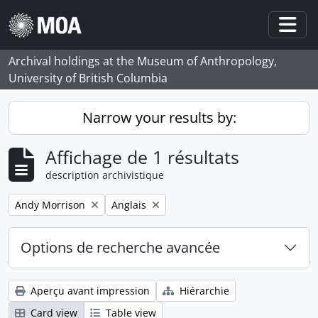
Skip to main content
Togg
Archival holdings at the Museum of Anthropology,
University of British Columbia
Narrow your results by:
Affichage de 1 résultats
description archivistique
Remove filter:
Remove filter:
Andy Morrison
Anglais
Options de recherche avancée
Aperçu avant impression
Hiérarchie
Card view
Table view