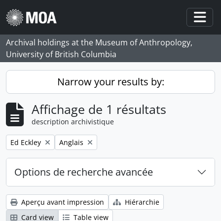
Skip to main content
Togg
Archival holdings at the Museum of Anthropology,
University of British Columbia
Narrow your results by:
Affichage de 1 résultats
description archivistique
Remove filter:
Remove filter:
Ed Eckley
Anglais
Options de recherche avancée
Aperçu avant impression
Hiérarchie
Card view
Table view