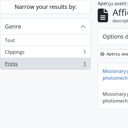
Aperçu avant
Skip to main content
Narrow your results by:
Aff
descript
Genre
Options 
Tout
Clippings
1
Aperçu ava
, 1 résultats
Prints
1
, 1 résultats
Missionary
photomecha
Missionary
photomecha