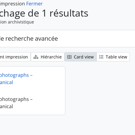
 impression
Fermer
ichage de 1 résultats
ion archivistique
de recherche avancée
nt impression
Hiérarchie
Card view
Table view
 photographs –
nical
 photographs –
nical