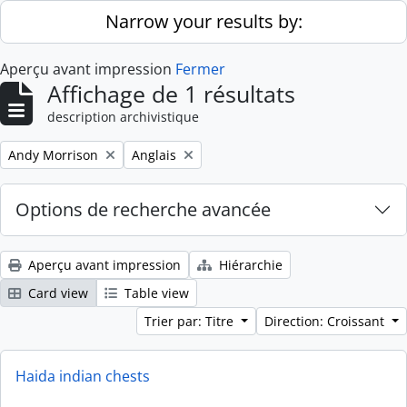
Skip to main content
Narrow your results by:
Aperçu avant impression
Fermer
Affichage de 1 résultats
description archivistique
Remove filter:
Remove filter:
Andy Morrison
Anglais
Options de recherche avancée
Aperçu avant impression
Hiérarchie
Card view
Table view
Trier par: Titre
Direction: Croissant
Haida indian chests