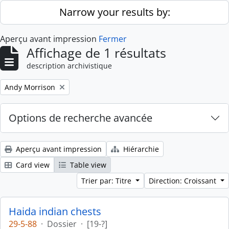
Skip to main content
Narrow your results by:
Aperçu avant impression
Fermer
Affichage de 1 résultats
description archivistique
Remove filter:
Andy Morrison
Options de recherche avancée
Aperçu avant impression
Hiérarchie
Card view
Table view
Trier par: Titre
Direction: Croissant
Haida indian chests
29-5-88
·
Dossier
·
[19-?]