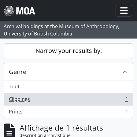
Skip to main content
Togg
Archival holdings at the Museum of Anthropology,
University of British Columbia
Narrow your results by:
Genre
Tout
Clippings
1
, 1 résultats
Prints
1
, 1 résultats
Affichage de 1 résultats
description archivistique