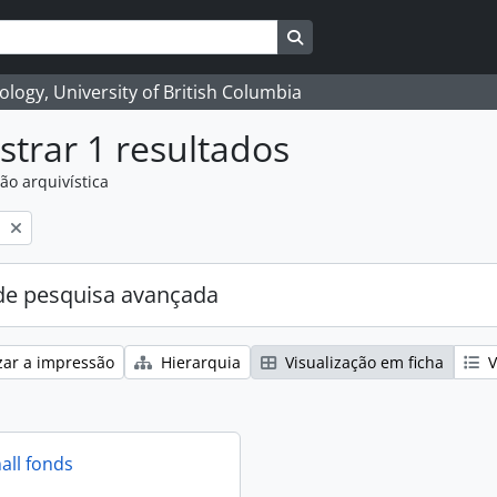
Search in browse page
logy, University of British Columbia
trar 1 resultados
ão arquivística
l
e pesquisa avançada
zar a impressão
Hierarquia
Visualização em ficha
V
all fonds