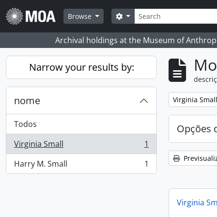
Skip to main content
Pesquisar
Search options
Browse
Archival holdings at the Museum of Anthropo
Mos
Narrow your results by:
descriç
nome
Remove filter:
Virginia Smal
Todos
Opções d
Virginia Small
1
, 1 resultados
Previsuali
Harry M. Small
1
, 1 resultados
Virginia Sm