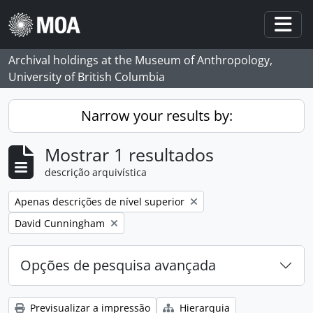
Skip to main content
Togg
Archival holdings at the Museum of Anthropology,
University of British Columbia
Narrow your results by:
Mostrar 1 resultados
descrição arquivística
Remove filter:
Apenas descrições de nível superior
Remove filter:
David Cunningham
Opções de pesquisa avançada
Previsualizar a impressão
Hierarquia