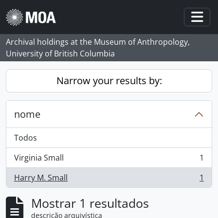
Skip to main content
Togg
Archival holdings at the Museum of Anthropology,
University of British Columbia
Narrow your results by:
nome
Todos
Virginia Small
1
, 1 resultados
Harry M. Small
1
, 1 resultados
Mostrar 1 resultados
descrição arquivística