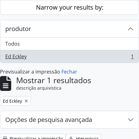
Skip to main content
Narrow your results by:
produtor
Todos
Ed Eckley
1
, 1 resultados
Previsualizar a impressão
Fechar
Mostrar 1 resultados
descrição arquivística
Remove filter:
Ed Eckley
Opções de pesquisa avançada
Previsualizar a impressão
Hierarquia