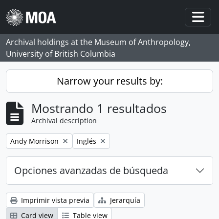
Skip to main content
Togg
Archival holdings at the Museum of Anthropology,
University of British Columbia
Narrow your results by:
Mostrando 1 resultados
Archival description
Remove filter:
Remove filter:
Andy Morrison
Inglés
Opciones avanzadas de búsqueda
Imprimir vista previa
Jerarquía
Card view
Table view