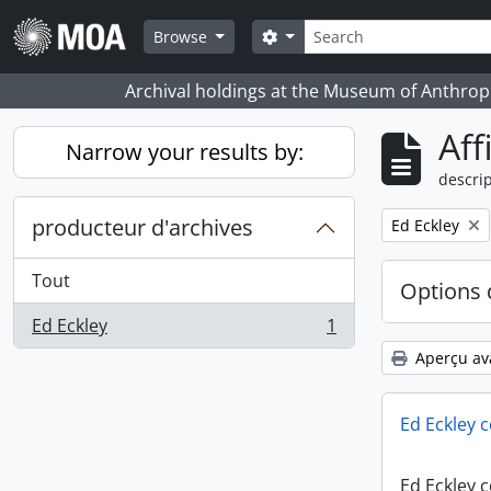
Skip to main content
Rechercher
Search options
Browse
Archival holdings at the Museum of Anthropo
Aff
Narrow your results by:
descrip
producteur d'archives
Remove filter:
Ed Eckley
Tout
Options 
Ed Eckley
1
, 1 résultats
Aperçu av
Ed Eckley c
Ed Eckley c