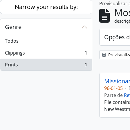
Previsualizar
Skip to main content
Narrow your results by:
Mos
descriçã
Genre
Opções d
Todos
Clippings
1
Previsualiz
, 1 resultados
Prints
1
, 1 resultados
Missiona
96-01-05
·
Parte de
Re
File contai
New Westmin