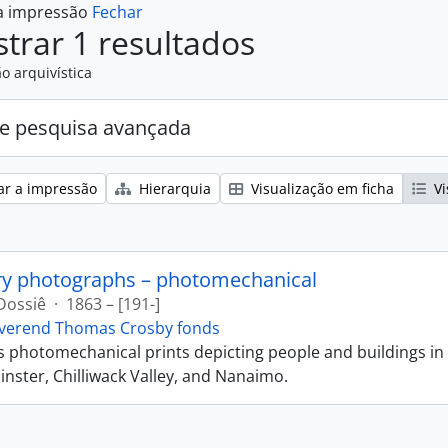
 a impressão
Fechar
trar 1 resultados
o arquivística
e pesquisa avançada
ar a impressão
Hierarquia
Visualização em ficha
Vi
ry photographs – photomechanical
Dossiê
·
1863 – [191-]
verend Thomas Crosby fonds
ns photomechanical prints depicting people and buildings in
ster, Chilliwack Valley, and Nanaimo.