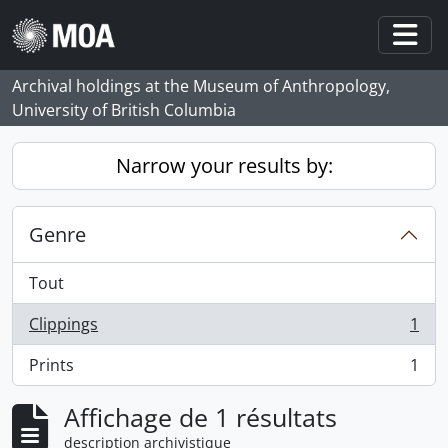
Skip to main content
Togg
Archival holdings at the Museum of Anthropology,
University of British Columbia
Narrow your results by:
Genre
Tout
Clippings
1
, 1 résultats
Prints
1
, 1 résultats
Affichage de 1 résultats
description archivistique