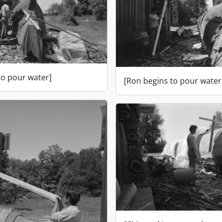
to pour water]
[Ron begins to pour water