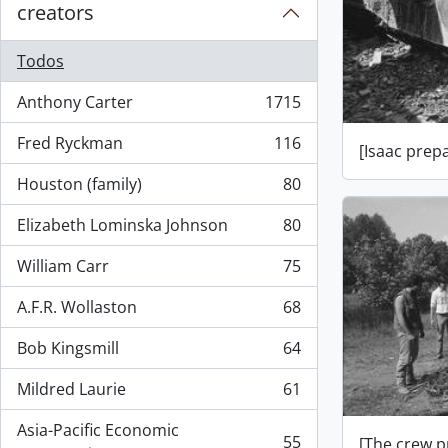
creators
Todos
Anthony Carter
1715
, 1715 resultados
Fred Ryckman
116
[Isaac prep
, 116 resultados
Houston (family)
80
, 80 resultados
Elizabeth Lominska Johnson
80
, 80 resultados
William Carr
75
, 75 resultados
A.F.R. Wollaston
68
, 68 resultados
Bob Kingsmill
64
, 64 resultados
Mildred Laurie
61
, 61 resultados
Asia-Pacific Economic
55
[The crew 