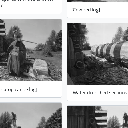
p]
[Covered log]
ds atop canoe log]
[Water drenched sections 