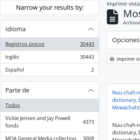
Imprimir vist
Skip to main content
Narrow your results by:
Mos
Archival
Idioma
Opciones
Registros únicos
30443
, 30443 resultados
Inglés
30443
Imprimir vi
, 30443 resultados
Español
2
, 2 resultados
Parte de
Nuu-chah-nu
dictionary, 
Todos
Mowachaht 
Vickie Jensen and Jay Powell
4373
Nuu-chah-nu
, 4373 resultados
fonds
dictionary, 
MOA General Media collection
3008