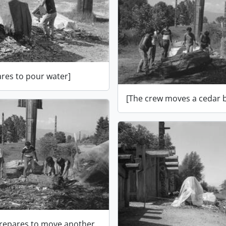
ares to pour water]
[The crew moves a cedar b
prepares to move another