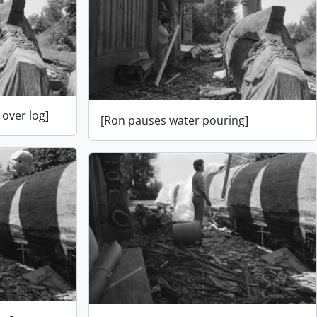
 over log]
[Ron pauses water pouring]