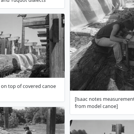
and Yuquot dialects
s on top of covered canoe
[Isaac notes measurement
from model canoe]