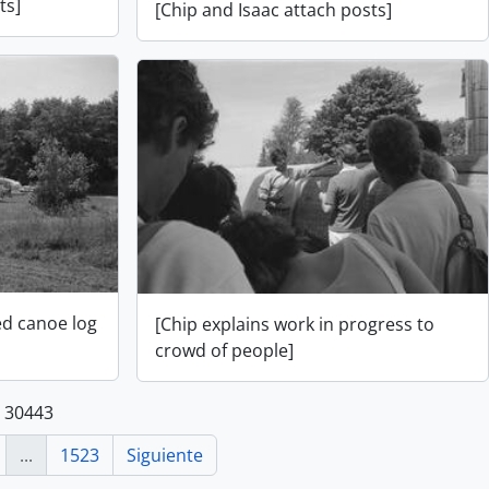
ts]
[Chip and Isaac attach posts]
d canoe log
[Chip explains work in progress to
crowd of people]
e 30443
...
1523
Siguiente