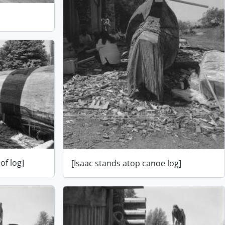
of log]
[Isaac stands atop canoe log]