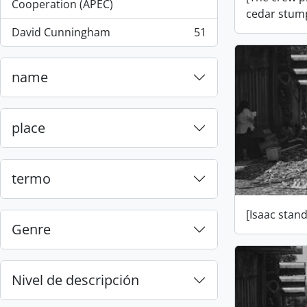
, 55 resultados
Cooperation (APEC)
cedar stum
David Cunningham
51
, 51 resultados
name
place
termo
[Isaac stan
Genre
Nivel de descripción