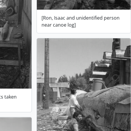
[Ron, Isaac and unidentified person
near canoe log]
s taken