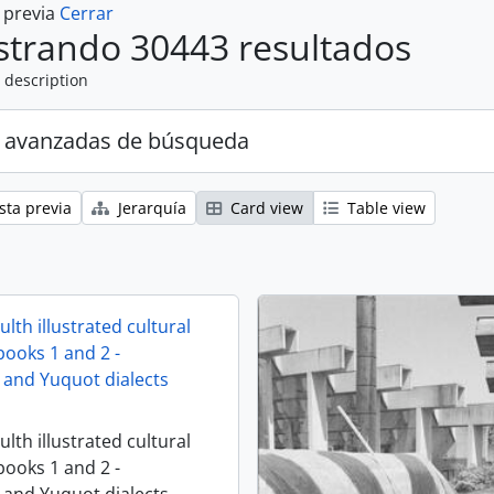
a previa
Cerrar
trando 30443 resultados
 description
 avanzadas de búsqueda
sta previa
Jerarquía
Card view
Table view
lth illustrated cultural
books 1 and 2 -
and Yuquot dialects
lth illustrated cultural
books 1 and 2 -