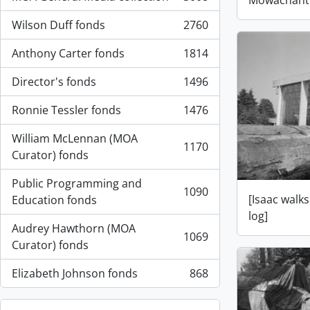
Mowachaht 
, 3008 resultados
Wilson Duff fonds
2760
, 2760 resultados
Anthony Carter fonds
1814
, 1814 resultados
Director's fonds
1496
, 1496 resultados
Ronnie Tessler fonds
1476
, 1476 resultados
William McLennan (MOA
1170
, 1170 resultados
Curator) fonds
Public Programming and
1090
, 1090 resultados
[Isaac walk
Education fonds
log]
Audrey Hawthorn (MOA
1069
, 1069 resultados
Curator) fonds
Elizabeth Johnson fonds
868
, 868 resultados