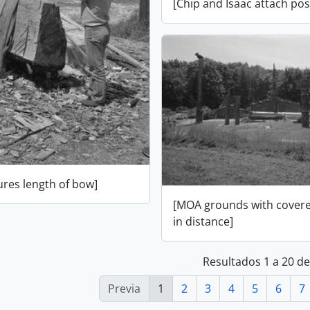
[Chip and Isaac attach pos
res length of bow]
[MOA grounds with covere
in distance]
Resultados 1 a 20 d
Previa
1
2
3
4
5
6
7