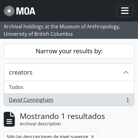
Skip to main content
Togg
Archival holdings at the Museum of Anthropology,
University of British Columbia
Narrow your results by:
creators
Todos
David Cunningham
1
, 1 resultados
Mostrando 1 resultados
Archival description
Remove filter:
Sólo las descripciones de nivel superior