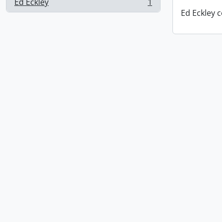
Ed Eckley
1
, 1 resultados
Ed Eckley c