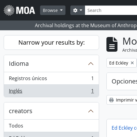
Skip to main content
Búsqueda
Search options
Browse
Archival holdings at the Museum of Anthropo
Mo
Narrow your results by:
Archiva
Idioma
Remove filter:
Ed Eckley
Registros únicos
1
Opcione
, 1 resultados
Inglés
1
, 1 resultados
Imprimir v
creators
Todos
Ed Eckley c