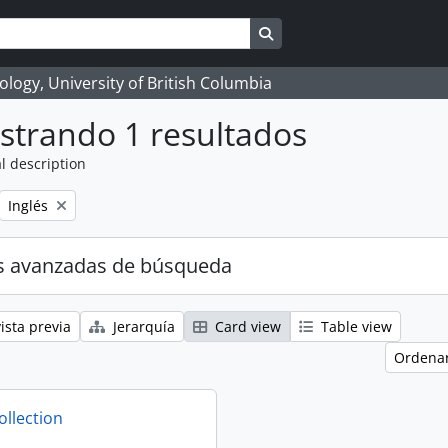
Search in browse page
logy, University of British Columbia
strando 1 resultados
l description
Remove filter:
Inglés
s avanzadas de búsqueda
ista previa
Jerarquía
Card view
Table view
Ordenar
ollection