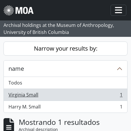
Skip to main content
Togg
Archival holdings at the Museum of Anthropology,
University of British Columbia
Narrow your results by:
name
Todos
Virginia Small
1
, 1 resultados
Harry M. Small
1
, 1 resultados
Mostrando 1 resultados
Archival description