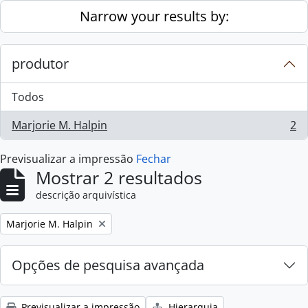
Skip to main content
Narrow your results by:
produtor
Todos
Marjorie M. Halpin
2
, 2 resultados
Previsualizar a impressão
Fechar
Mostrar 2 resultados
descrição arquivística
Remove filter:
Marjorie M. Halpin
Opções de pesquisa avançada
Previsualizar a impressão
Hierarquia