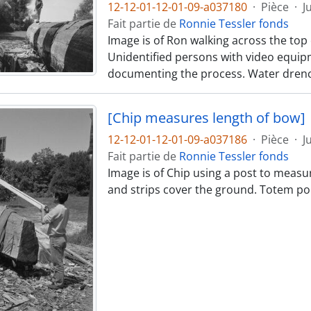
12-12-01-12-01-09-a037180
·
Pièce
·
J
Fait partie de
Ronnie Tessler fonds
Image is of Ron walking across the top o
Unidentified persons with video equip
documenting the process. Water drenc
[Chip measures length of bow]
12-12-01-12-01-09-a037186
·
Pièce
·
J
Fait partie de
Ronnie Tessler fonds
Image is of Chip using a post to measu
and strips cover the ground. Totem pol