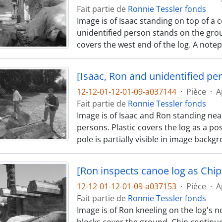
Fait partie de
Ronnie Tessler fonds
Image is of Isaac standing on top of a 
unidentified person stands on the grou
covers the west end of the log. A notep
[Isaac, Ron and unidentified pe
12-12-01-12-01-09-a037144
·
Pièce
·
A
Fait partie de
Ronnie Tessler fonds
Image is of Isaac and Ron standing nea
persons. Plastic covers the log as a pos
pole is partially visible in image back
[Ron inspects canoe log as Chip 
12-12-01-12-01-09-a037153
·
Pièce
·
A
Fait partie de
Ronnie Tessler fonds
Image is of Ron kneeling on the log's n