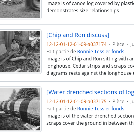
Image is of canoe log covered by plast
demonstrates size relationships.
[Chip and Ron discuss]
12-12-01-12-01-09-a037174
·
Pièce
·
J
Fait partie de
Ronnie Tessler fonds
Image is of Chip and Ron sitting with a
longhouse. Cedar strips and scraps cov
diagrams rests against the longhouse e
[Water drenched sections of log
12-12-01-12-01-09-a037175
·
Pièce
·
J
Fait partie de
Ronnie Tessler fonds
Image is of the water drenched section
scraps cover the ground in between th