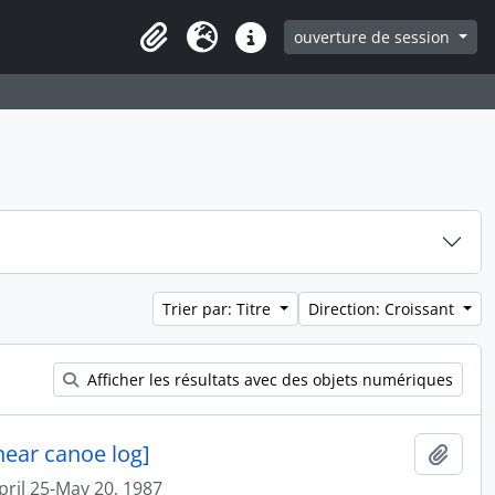
ouverture de session
Clipboard
Langue
Liens rapides
Trier par: Titre
Direction: Croissant
Afficher les résultats avec des objets numériques
near canoe log]
Ajout
pril 25-May 20, 1987