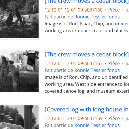
[The crew moves a cedar block]
12-12-01-12-01-09-a037160
·
Pièce
·
J
Fait partie de
Ronnie Tessler fonds
Image is of Ron, Isaac, Chip, and unid
working area. Cedar scraps and blocks
[The crew moves a cedar block]
12-12-01-12-01-09-a037163
·
Pièce
·
J
Fait partie de
Ronnie Tessler fonds
Image is of Ron, Chip, and unidentifi
working area. West side entrance to lon
covered canoe log, and museum exterior
[Covered log with long house i
12-12-01-12-01-09-a037169
·
Pièce
·
J
Fait partie de
Ronnie Tessler fonds