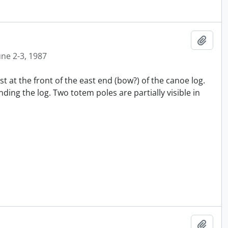
Ajout
une 2-3, 1987
t at the front of the east end (bow?) of the canoe log.
ing the log. Two totem poles are partially visible in
Ajout