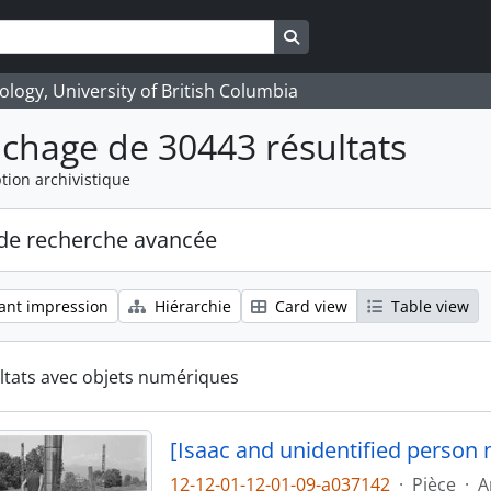
Search in browse page
logy, University of British Columbia
ichage de 30443 résultats
tion archivistique
de recherche avancée
ant impression
Hiérarchie
Card view
Table view
ltats avec objets numériques
[Isaac and unidentified person 
12-12-01-12-01-09-a037142
·
Pièce
·
A