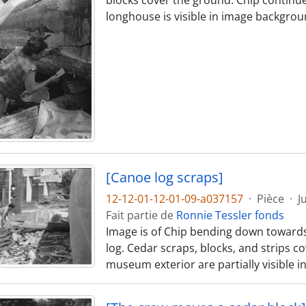
blocks cover the ground. Chip continues
longhouse is visible in image backgrou
[Canoe log scraps]
12-12-01-12-01-09-a037157
·
Pièce
·
J
Fait partie de
Ronnie Tessler fonds
Image is of Chip bending down towards
log. Cedar scraps, blocks, and strips 
museum exterior are partially visible 