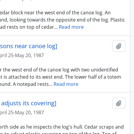
cedar block near the west end of the canoe log. An
nd, looking towards the opposite end of the log. Plastic
ad rests on top of cedar
…
Read more
rsons near canoe log]
Ajout
pril 25-May 20, 1987
r the west end of the canoe log with two unidentified
t is attached to its west end. The lower half of a totem
ground. A notepad rests
…
Read more
adjusts its covering]
Ajout
pril 25-May 20, 1987
orth side as he inspects the log's hull. Cedar scraps and