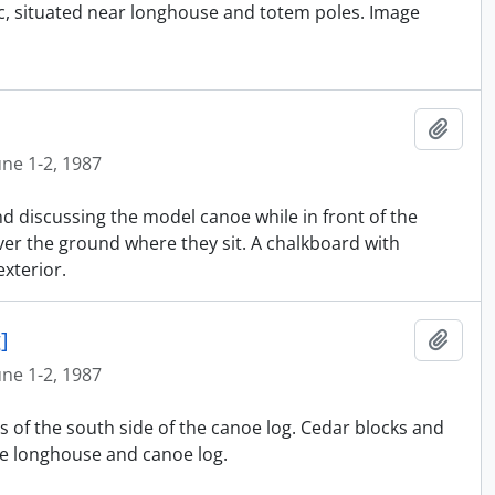
ic, situated near longhouse and totem poles. Image
Ajout
une 1-2, 1987
nd discussing the model canoe while in front of the
er the ground where they sit. A chalkboard with
xterior.
]
Ajout
une 1-2, 1987
s of the south side of the canoe log. Cedar blocks and
e longhouse and canoe log.