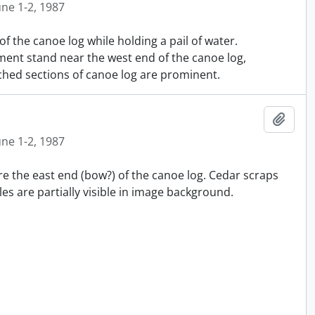
une 1-2, 1987
f the canoe log while holding a pail of water.
ment stand near the west end of the canoe log,
hed sections of canoe log are prominent.
Ajout
une 1-2, 1987
re the east end (bow?) of the canoe log. Cedar scraps
es are partially visible in image background.