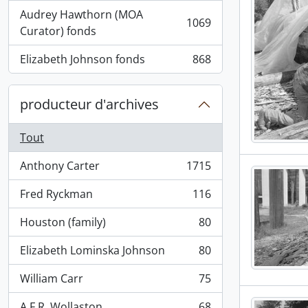
Audrey Hawthorn (MOA
1069
, 1069 résultats
Curator) fonds
Elizabeth Johnson fonds
868
, 868 résultats
producteur d'archives
Tout
Anthony Carter
1715
, 1715 résultats
Fred Ryckman
116
, 116 résultats
Houston (family)
80
, 80 résultats
Elizabeth Lominska Johnson
80
, 80 résultats
William Carr
75
, 75 résultats
A.F.R. Wollaston
68