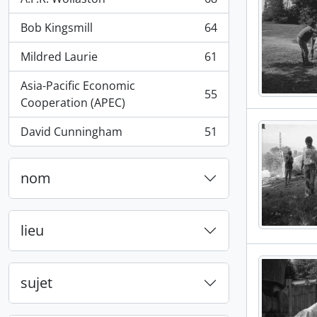
, 68 résultats
Bob Kingsmill
64
, 64 résultats
Mildred Laurie
61
, 61 résultats
Asia-Pacific Economic
55
, 55 résultats
Cooperation (APEC)
David Cunningham
51
, 51 résultats
nom
lieu
sujet