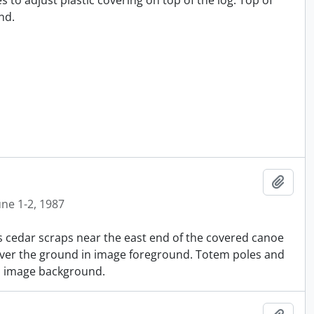
 to adjust plastic covering on top of the log. Top of
nd.
Ajout
une 1-2, 1987
 cedar scraps near the east end of the covered canoe
cover the ground in image foreground. Totem poles and
in image background.