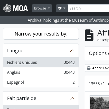
Skip to main content
Rechercher
Search options
Browse
Archival holdings at the Museum of Anthropo
Aff
Narrow your results by:
descrip
Langue
Options 
Fichiers uniques
30443
, 30443 résultats
Aperçu av
Anglais
30443
, 30443 résultats
Espagnol
2
13553 résu
, 2 résultats
Fait partie de