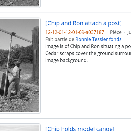
[Chip and Ron attach a post]
12-12-01-12-01-09-a037187
·
Pièce
·
J
Fait partie de
Ronnie Tessler fonds
Image is of Chip and Ron situating a pos
Cedar scraps cover the ground surround
image background.
[Chip holds model canoe]