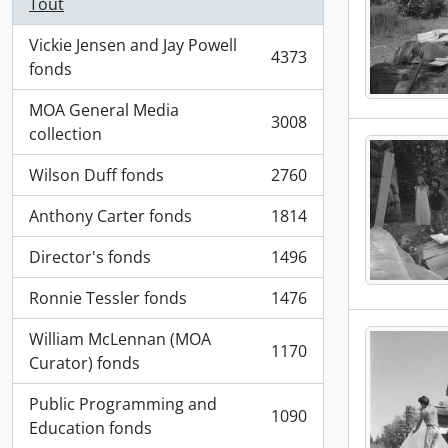
Tout
Vickie Jensen and Jay Powell
4373
, 4373 résultats
fonds
MOA General Media
3008
, 3008 résultats
collection
Wilson Duff fonds
2760
, 2760 résultats
Anthony Carter fonds
1814
, 1814 résultats
Director's fonds
1496
, 1496 résultats
Ronnie Tessler fonds
1476
, 1476 résultats
William McLennan (MOA
1170
, 1170 résultats
Curator) fonds
Public Programming and
1090
, 1090 résultats
Education fonds