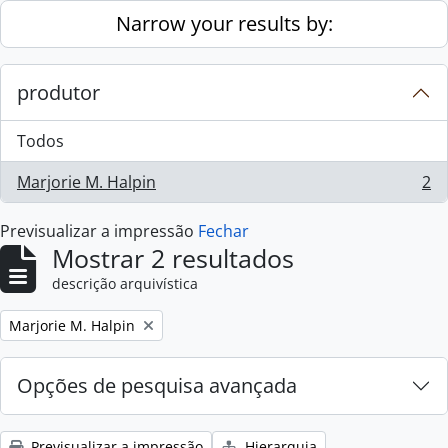
Skip to main content
Narrow your results by:
produtor
Todos
Marjorie M. Halpin
2
, 2 resultados
Previsualizar a impressão
Fechar
Mostrar 2 resultados
descrição arquivística
Remove filter:
Marjorie M. Halpin
Opções de pesquisa avançada
Previsualizar a impressão
Hierarquia