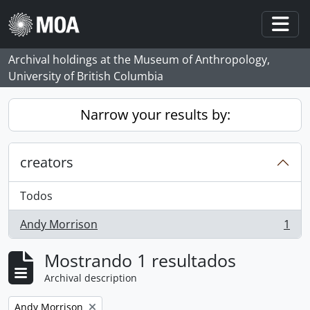
Skip to main content
Togg
Archival holdings at the Museum of Anthropology,
University of British Columbia
Narrow your results by:
creators
Todos
Andy Morrison
1
, 1 resultados
Mostrando 1 resultados
Archival description
Remove filter:
Andy Morrison