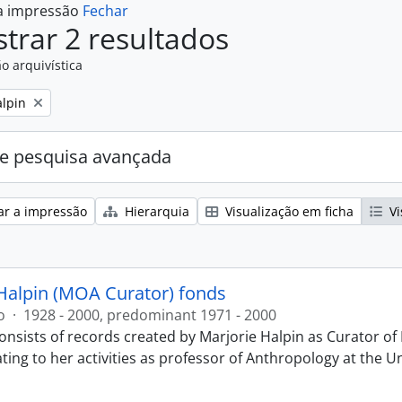
 a impressão
Fechar
trar 2 resultados
o arquivística
alpin
e pesquisa avançada
ar a impressão
Hierarquia
Visualização em ficha
Vi
Halpin (MOA Curator) fonds
o
·
1928 - 2000, predominant 1971 - 2000
onsists of records created by Marjorie Halpin as Curator 
ting to her activities as professor of Anthropology at the U