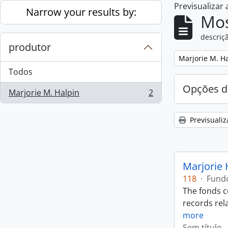
Previsualizar
Skip to main content
Narrow your results by:
Mos
descriçã
produtor
Remove filter:
Marjorie M. H
Todos
Opções d
Marjorie M. Halpin
2
, 2 resultados
Previsualiz
Marjorie 
118
·
Fund
The fonds c
records rela
more
Sem título