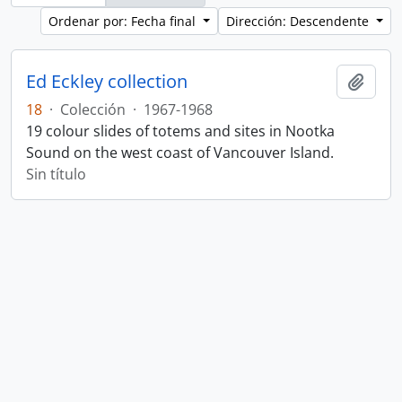
Ordenar por: Fecha final
Dirección: Descendente
Ed Eckley collection
Añadi
18
·
Colección
·
1967-1968
19 colour slides of totems and sites in Nootka
Sound on the west coast of Vancouver Island.
Sin título