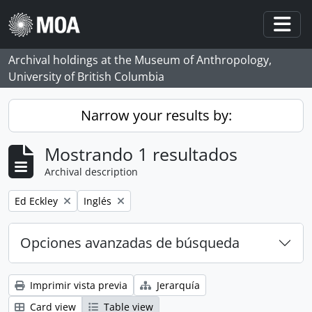
Skip to main content
Togg
Archival holdings at the Museum of Anthropology,
University of British Columbia
Narrow your results by:
Mostrando 1 resultados
Archival description
Remove filter:
Remove filter:
Ed Eckley
Inglés
Opciones avanzadas de búsqueda
Imprimir vista previa
Jerarquía
Card view
Table view