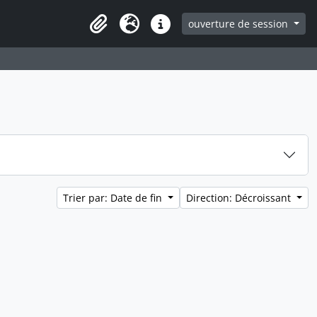
ouverture de session
Clipboard
Langue
Liens rapides
Trier par: Date de fin
Direction: Décroissant