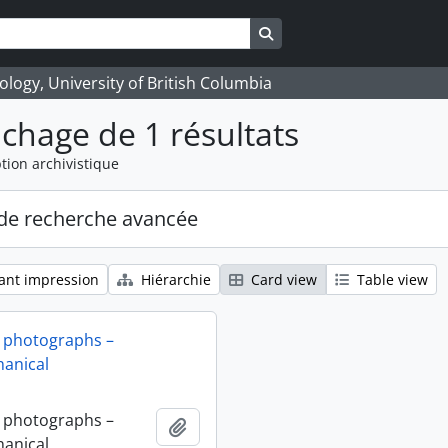
Search in browse page
logy, University of British Columbia
ichage de 1 résultats
tion archivistique
de recherche avancée
ant impression
Hiérarchie
Card view
Table view
 photographs –
anical
 photographs –
Ajouter au presse-papier
anical