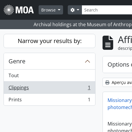
Skip to main content
Rechercher
Search options
Browse
Archival holdings at the Museum of Anthropo
Aff
Narrow your results by:
descrip
Genre
Options 
Tout
Aperçu av
Clippings
1
, 1 résultats
Prints
1
Missionary
, 1 résultats
photomech
Missionary
photomech