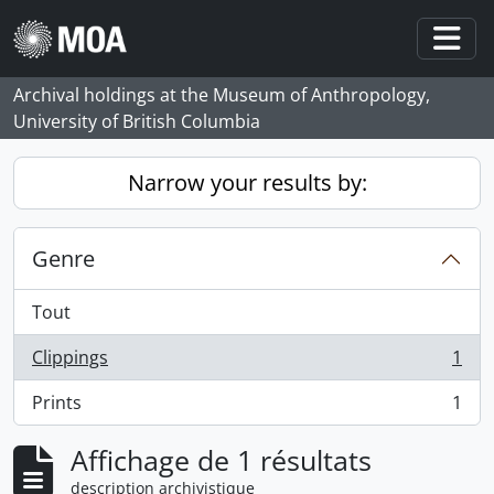
Skip to main content
Togg
Archival holdings at the Museum of Anthropology,
University of British Columbia
Narrow your results by:
Genre
Tout
Clippings
1
, 1 résultats
Prints
1
, 1 résultats
Affichage de 1 résultats
description archivistique