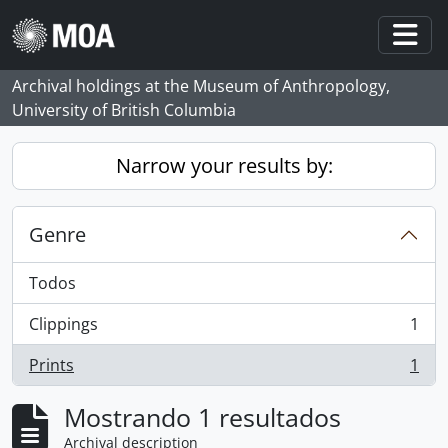
Skip to main content
Togg
Archival holdings at the Museum of Anthropology,
University of British Columbia
Narrow your results by:
Genre
Todos
Clippings
1
, 1 resultados
Prints
1
, 1 resultados
Mostrando 1 resultados
Archival description