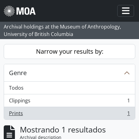
Skip to main content
Togg
Archival holdings at the Museum of Anthropology,
University of British Columbia
Narrow your results by:
Genre
Todos
Clippings
1
, 1 resultados
Prints
1
, 1 resultados
Mostrando 1 resultados
Archival description