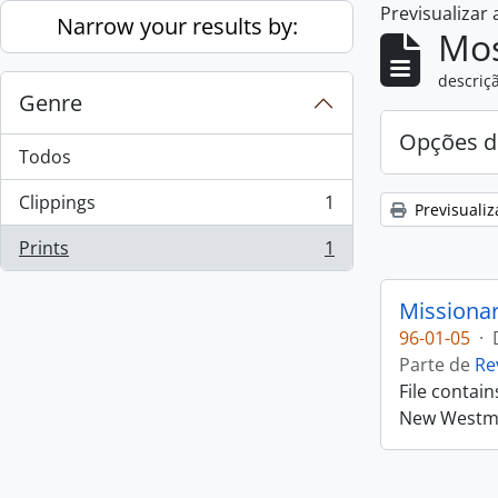
Previsualizar
Skip to main content
Narrow your results by:
Mos
descriçã
Genre
Opções d
Todos
Clippings
1
Previsualiz
, 1 resultados
Prints
1
, 1 resultados
Missiona
96-01-05
·
Parte de
Re
File contai
New Westmin