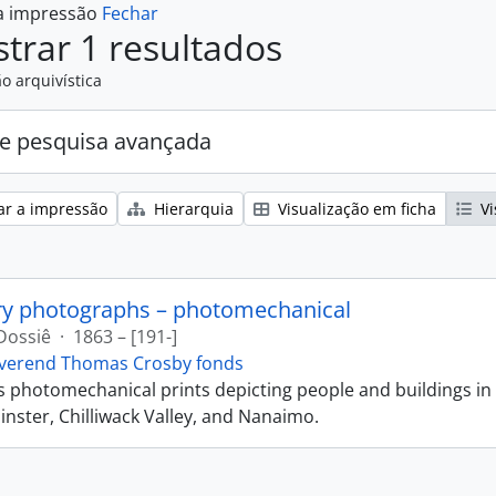
 a impressão
Fechar
trar 1 resultados
o arquivística
e pesquisa avançada
ar a impressão
Hierarquia
Visualização em ficha
Vi
ry photographs – photomechanical
Dossiê
·
1863 – [191-]
verend Thomas Crosby fonds
ns photomechanical prints depicting people and buildings in
ster, Chilliwack Valley, and Nanaimo.