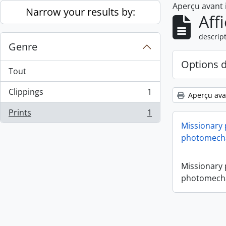
Aperçu avant
Skip to main content
Narrow your results by:
Aff
descript
Genre
Options 
Tout
Clippings
1
Aperçu ava
, 1 résultats
Prints
1
, 1 résultats
Missionary
photomecha
Missionary
photomecha