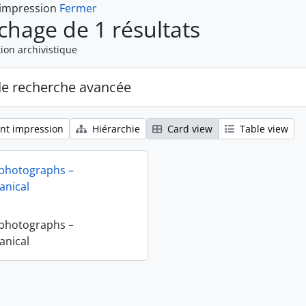
 impression
Fermer
ichage de 1 résultats
ion archivistique
de recherche avancée
nt impression
Hiérarchie
Card view
Table view
 photographs –
nical
 photographs –
nical