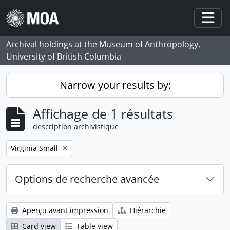
Skip to main content
Togg
Archival holdings at the Museum of Anthropology,
University of British Columbia
Narrow your results by:
Affichage de 1 résultats
description archivistique
Remove filter:
Virginia Small
Options de recherche avancée
Aperçu avant impression
Hiérarchie
Card view
Table view