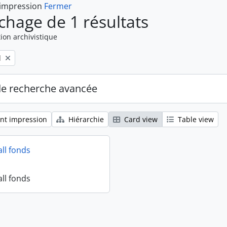
 impression
Fermer
ichage de 1 résultats
ion archivistique
l
de recherche avancée
nt impression
Hiérarchie
Card view
Table view
all fonds
all fonds