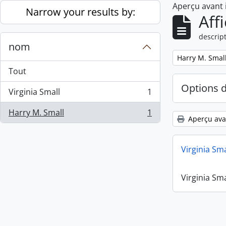
Aperçu avant
Skip to main content
Narrow your results by:
Aff
descript
nom
Remove filter:
Harry M. Smal
Tout
Options 
Virginia Small
1
, 1 résultats
Harry M. Small
1
, 1 résultats
Aperçu ava
Virginia Sm
Virginia Sm