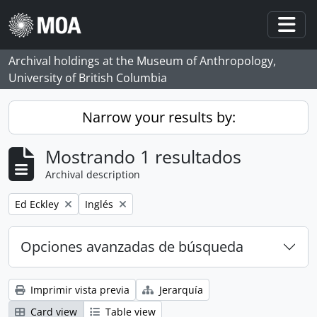
Skip to main content
Togg
Archival holdings at the Museum of Anthropology,
University of British Columbia
Narrow your results by:
Mostrando 1 resultados
Archival description
Remove filter:
Remove filter:
Ed Eckley
Inglés
Opciones avanzadas de búsqueda
Imprimir vista previa
Jerarquía
Card view
Table view