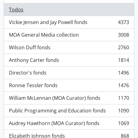
Todos
Vickie Jensen and Jay Powell fonds
4373
, 4373 resultados
MOA General Media collection
3008
, 3008 resultados
Wilson Duff fonds
2760
, 2760 resultados
Anthony Carter fonds
1814
, 1814 resultados
Director's fonds
1496
, 1496 resultados
Ronnie Tessler fonds
1476
, 1476 resultados
William McLennan (MOA Curator) fonds
1170
, 1170 resultados
Public Programming and Education fonds
1090
, 1090 resultados
Audrey Hawthorn (MOA Curator) fonds
1069
, 1069 resultados
Elizabeth Johnson fonds
868