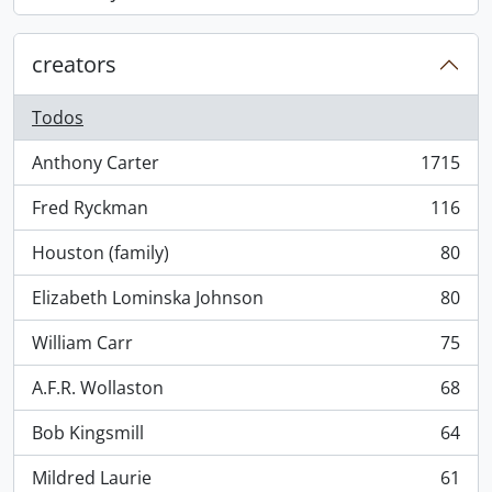
, 868 resultados
creators
Todos
Anthony Carter
1715
, 1715 resultados
Fred Ryckman
116
, 116 resultados
Houston (family)
80
, 80 resultados
Elizabeth Lominska Johnson
80
, 80 resultados
William Carr
75
, 75 resultados
A.F.R. Wollaston
68
, 68 resultados
Bob Kingsmill
64
, 64 resultados
Mildred Laurie
61
, 61 resultados