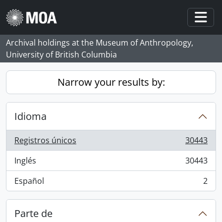
Skip to main content
Togg
Archival holdings at the Museum of Anthropology,
University of British Columbia
Narrow your results by:
Idioma
Registros únicos
30443
, 30443 resultados
Inglés
30443
, 30443 resultados
Español
2
, 2 resultados
Parte de