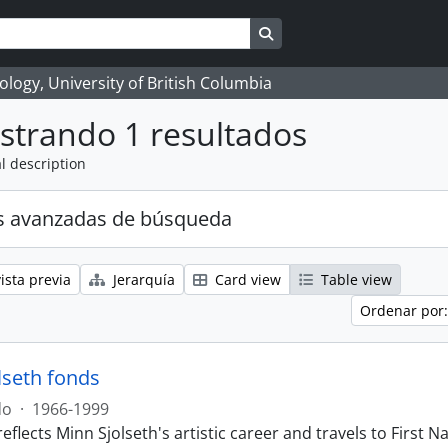
Search in browse page
logy, University of British Columbia
strando 1 resultados
l description
s avanzadas de búsqueda
ista previa
Jerarquía
Card view
Table view
Ordenar por:
lseth fonds
do
·
1966-1999
eflects Minn Sjolseth's artistic career and travels to Firs