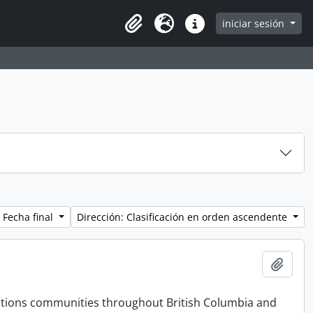
iniciar sesión
Clipboard
Idioma
Enlaces rápidos
 Fecha final
Dirección: Clasificación en orden ascendente
Añadi
t Nations communities throughout British Columbia and