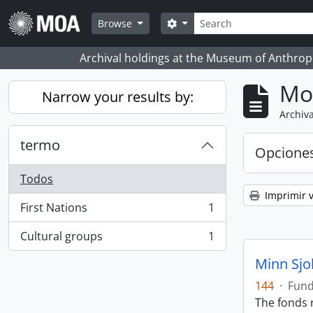
Skip to main content
Búsqueda
Search options
Browse
Archival holdings at the Museum of Anthropo
Mo
Narrow your results by:
Archiva
termo
Opcione
Todos
Imprimir v
First Nations
1
, 1 resultados
Cultural groups
1
, 1 resultados
Minn Sjo
144
·
Fun
The fonds r