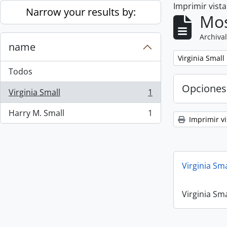
Imprimir vist
Skip to main content
Narrow your results by:
Mos
Archival
name
Remove filter:
Virginia Small
Todos
Opciones
Virginia Small
1
, 1 resultados
Harry M. Small
1
, 1 resultados
Imprimir vi
Virginia Sm
Virginia Sm