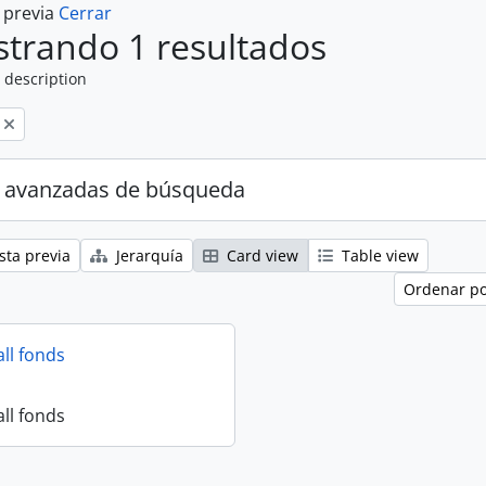
a previa
Cerrar
trando 1 resultados
 description
 avanzadas de búsqueda
sta previa
Jerarquía
Card view
Table view
Ordenar po
all fonds
all fonds