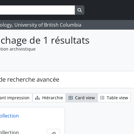
Search in browse page
logy, University of British Columbia
ichage de 1 résultats
tion archivistique
de recherche avancée
ant impression
Hiérarchie
Card view
Table view
ollection
ollection