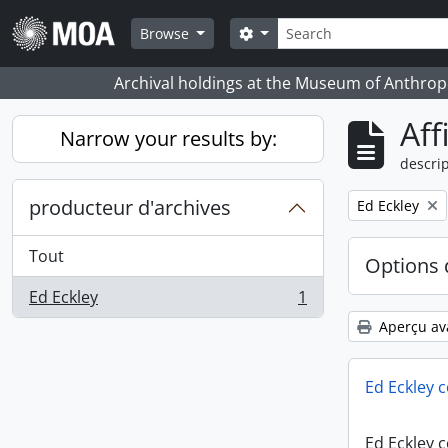
Skip to main content
Rechercher
Search options
Browse
Archival holdings at the Museum of Anthropo
Aff
Narrow your results by:
descrip
producteur d'archives
Remove filter:
Ed Eckley
Tout
Options 
Ed Eckley
1
, 1 résultats
Aperçu av
Ed Eckley c
Ed Eckley c