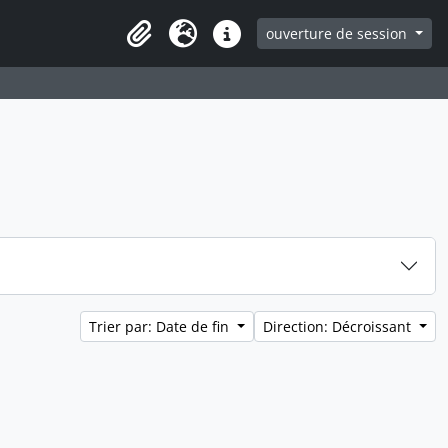
ouverture de session
Clipboard
Langue
Liens rapides
Trier par: Date de fin
Direction: Décroissant