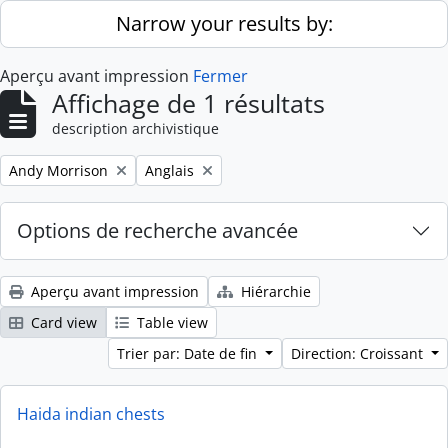
Skip to main content
Narrow your results by:
Aperçu avant impression
Fermer
Affichage de 1 résultats
description archivistique
Remove filter:
Remove filter:
Andy Morrison
Anglais
Options de recherche avancée
Aperçu avant impression
Hiérarchie
Card view
Table view
Trier par: Date de fin
Direction: Croissant
Haida indian chests